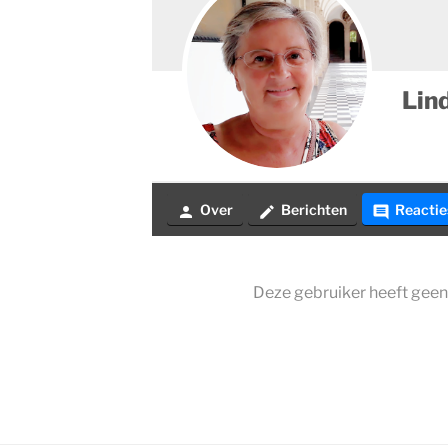
Lin
Over
Berichten
Reactie
person
create
comment
Deze gebruiker heeft geen