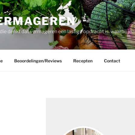
ERMAGEREN
die denkt dat vermageren een lastige opdracht is, waarbij je 
ze
Beoordelingen/Reviews
Recepten
Contact