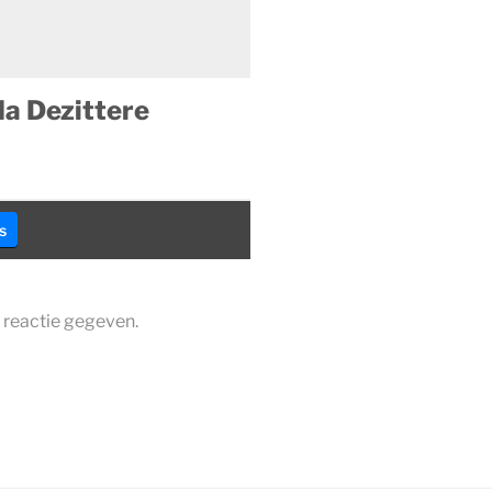
da Dezittere
s
 reactie gegeven.